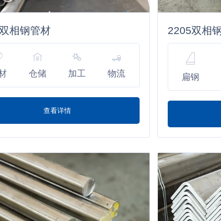
05双相钢管材
2205双相
材
仓储
加工
物流
扁钢
查看详情