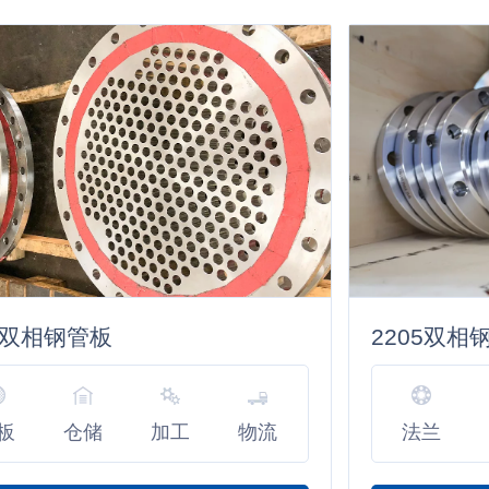
05双相钢管板
2205双相
板
仓储
加工
物流
法兰