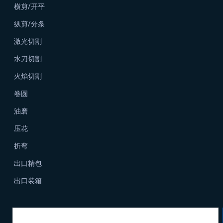
横剪/开平
纵剪/分条
激光切割
水刀切割
火焰切割
卷圆
油磨
压花
折弯
出口精包
出口装箱