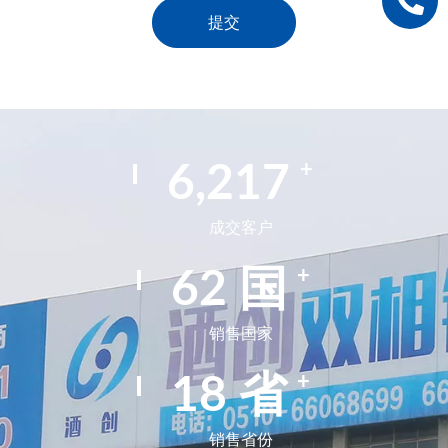
提交
Alternative:
+
9,925
成交客户
+
99
国
销售国家
+
29
省
销售省份