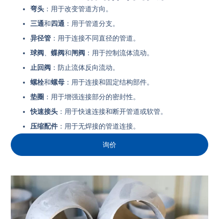
弯头
：用于改变管道方向。
三通
和
四通
：用于管道分支。
异径管
：用于连接不同直径的管道。
球阀
、
蝶阀
和
闸阀
：用于控制流体流动。
止回阀
：防止流体反向流动。
螺栓
和
螺母
：用于连接和固定结构部件。
垫圈
：用于增强连接部分的密封性。
快速接头
：用于快速连接和断开管道或软管。
压缩配件
：用于无焊接的管道连接。
询价