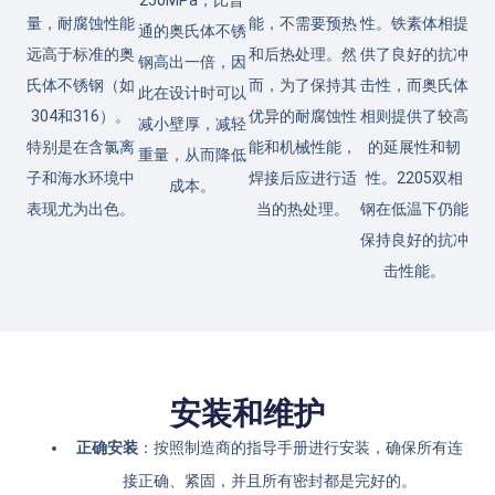
250MPa，比普
量，耐腐蚀性能
能，不需要预热
性。铁素体相提
通的奥氏体不锈
远高于标准的奥
和后热处理。然
供了良好的抗冲
钢高出一倍，因
氏体不锈钢（如
而，为了保持其
击性，而奥氏体
此在设计时可以
304和316）。
优异的耐腐蚀性
相则提供了较高
减小壁厚，减轻
特别是在含氯离
能和机械性能，
的延展性和韧
重量，从而降低
子和海水环境中
焊接后应进行适
性。2205双相
成本。
表现尤为出色。
当的热处理。
钢在低温下仍能
保持良好的抗冲
击性能。
安装和维护
正确安装
：按照制造商的指导手册进行安装，确保所有连
接正确、紧固，并且所有密封都是完好的。