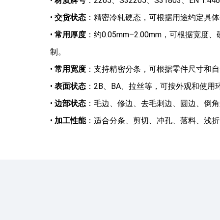
•
材质牌号
：2205、S32205、S31803、EN 1.44
•
交货状态
：精密冷轧硬态，可根据用途约定具体
•
常用厚度
：约0.05mm–2.00mm，可根据宽
制。
•
常用宽度
：支持精密分条，可根据零件尺寸和自
•
表面状态
：2B、BA、拉丝等，可按外观和使用
•
边部状态
：毛边、修边、去毛刺边、圆边、倒角
•
加工性能
：适合分条、剪切、冲孔、落料、浅折