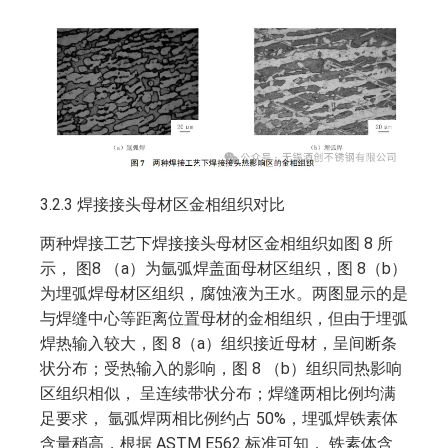
3.2.3 焊接接头母材区金相组织对比
两种焊接工艺下焊接接头母材区金相组织如图 8 所
示， 图8 （a）为氩弧焊盖面母材区组织，图 8（b）
为埋弧焊母材区组织，腐蚀液为王水。两图显示的是
与焊缝中心等距离位置母材的金相组织，但由于埋弧
焊热输入较大，图 8（a）组织接近母材，呈间断条
状分布；受热输入的影响，图 8 （b）组织同热影响
区组织相似， 呈连续带状分布；焊缝两相比例均满
足要求， 氩弧焊两相比例约占 50%，埋弧焊铁素体
含量稍高，根据 ASTM E562 标准可知， 铁素体含