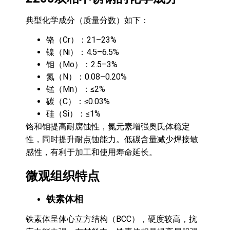
典型化学成分（质量分数）如下：
铬（Cr）：21–23%
镍（Ni）：4.5–6.5%
钼（Mo）：2.5–3%
氮（N）：0.08–0.20%
锰（Mn）：≤2%
碳（C）：≤0.03%
硅（Si）：≤1%
铬和钼提高耐腐蚀性，氮元素增强奥氏体稳定
性，同时提升耐点蚀能力。低碳含量减少焊接敏
感性，有利于加工和使用寿命延长。
微观组织特点
铁素体相
铁素体呈体心立方结构（BCC），硬度较高，抗