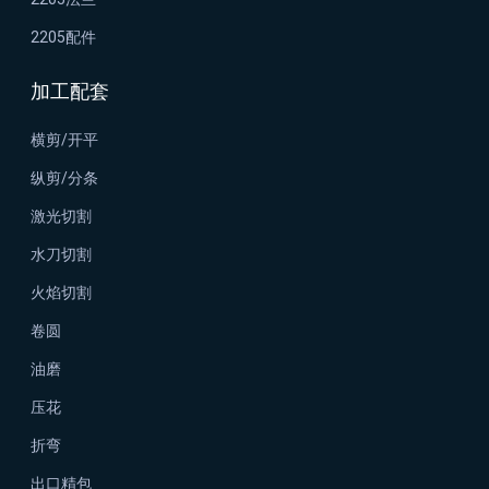
2205配件
加工配套
横剪/开平
纵剪/分条
激光切割
水刀切割
火焰切割
卷圆
油磨
压花
折弯
出口精包