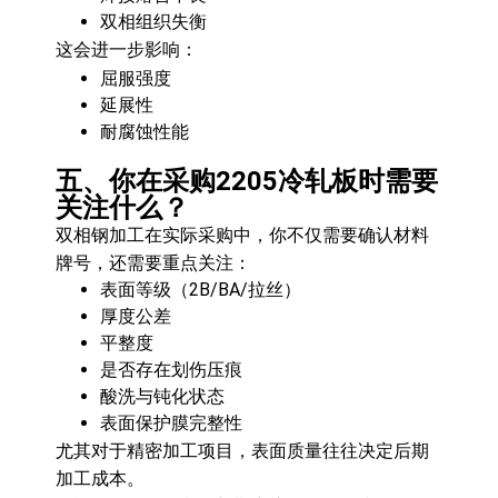
双相组织失衡
这会进一步影响：
屈服强度
延展性
耐腐蚀性能
五、你在采购2205冷轧板时需要
关注什么？
双相钢加工在实际采购中，你不仅需要确认材料
牌号，还需要重点关注：
表面等级（2B/BA/拉丝）
厚度公差
平整度
是否存在划伤压痕
酸洗与钝化状态
表面保护膜完整性
尤其对于精密加工项目，表面质量往往决定后期
加工成本。