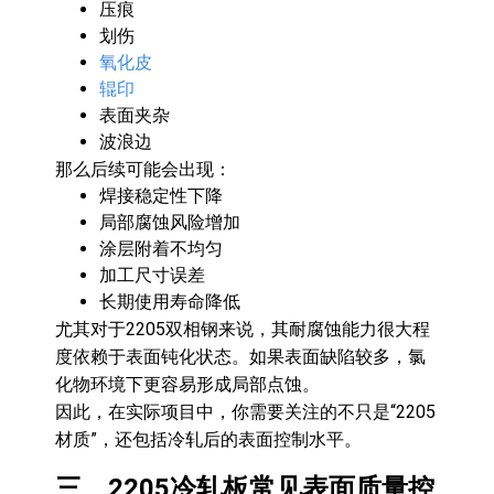
压痕
划伤
氧化皮
辊印
表面夹杂
波浪边
那么后续可能会出现：
焊接稳定性下降
局部腐蚀风险增加
涂层附着不均匀
加工尺寸误差
长期使用寿命降低
尤其对于2205双相钢来说，其耐腐蚀能力很大程
度依赖于表面钝化状态。如果表面缺陷较多，氯
化物环境下更容易形成局部点蚀。
因此，在实际项目中，你需要关注的不只是“2205
材质”，还包括冷轧后的表面控制水平。
三、2205冷轧板常见表面质量控