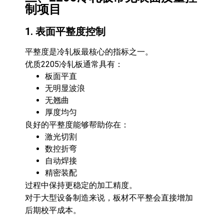
制项目
1. 表面平整度控制
平整度是冷轧板最核心的指标之一。
优质2205冷轧板通常具有：
板面平直
无明显波浪
无翘曲
厚度均匀
良好的平整度能够帮助你在：
激光切割
数控折弯
自动焊接
精密装配
过程中保持更稳定的加工精度。
对于大型设备制造来说，板材不平整会直接增加
后期校平成本。