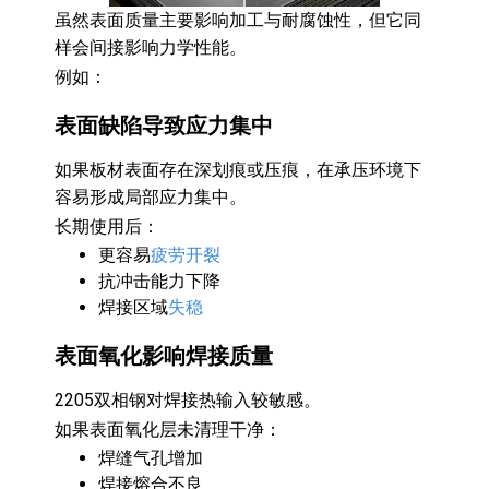
虽然表面质量主要影响加工与耐腐蚀性，但它同
样会间接影响力学性能。
例如：
表面缺陷导致应力集中
如果板材表面存在深划痕或压痕，在承压环境下
容易形成局部应力集中。
长期使用后：
更容易
疲劳开裂
抗冲击能力下降
焊接区域
失稳
表面氧化影响焊接质量
2205双相钢对焊接热输入较敏感。
如果表面氧化层未清理干净：
焊缝气孔增加
焊接熔合不良