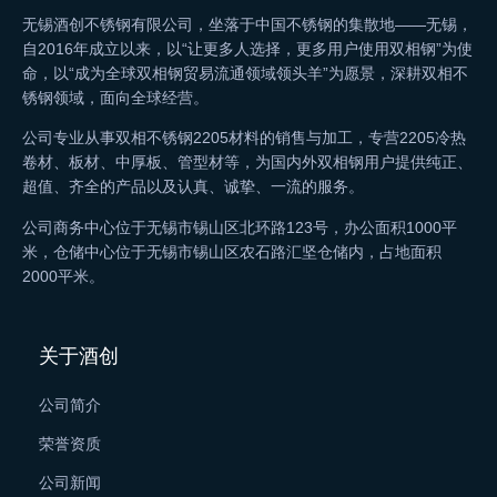
无锡酒创不锈钢有限公司，坐落于中国不锈钢的集散地——无锡，
自2016年成立以来，以“让更多人选择，更多用户使用双相钢”为使
命，以“成为全球双相钢贸易流通领域领头羊”为愿景，深耕双相不
锈钢领域，面向全球经营。
公司专业从事双相不锈钢2205材料的销售与加工，专营2205冷热
卷材、板材、中厚板、管型材等，为国内外双相钢用户提供纯正、
超值、齐全的产品以及认真、诚挚、一流的服务。
公司商务中心位于无锡市锡山区北环路123号，办公面积1000平
米，仓储中心位于无锡市锡山区农石路汇坚仓储内，占地面积
2000平米。
关于酒创
公司简介
荣誉资质
公司新闻