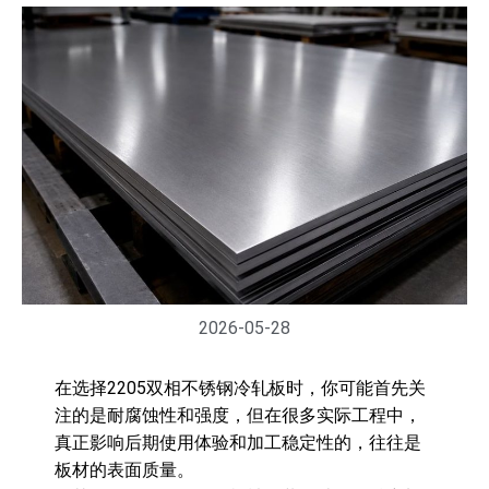
2026-05-28
在选择2205双相不锈钢冷轧板时，你可能首先关
注的是耐腐蚀性和强度，但在很多实际工程中，
真正影响后期使用体验和加工稳定性的，往往是
板材的表面质量。