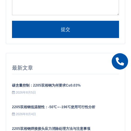
提交
Alternative:
最新文章
碳含量控制：2205双相钢为何要求C≤0.03%
2026年8月5日
2205双相钢低温韧性：-50℃～-196℃使用可行性分析
2026年8月4日
2205双相钢焊接接头应力消除处理方法与注意事项