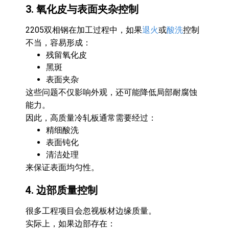
3. 氧化皮与表面夹杂控制
2205双相钢在加工过程中，如果
退火
或
酸洗
控制
不当，容易形成：
残留氧化皮
黑斑
表面夹杂
这些问题不仅影响外观，还可能降低局部耐腐蚀
能力。
因此，高质量冷轧板通常需要经过：
精细酸洗
表面钝化
清洁处理
来保证表面均匀性。
4. 边部质量控制
很多工程项目会忽视板材边缘质量。
实际上，如果边部存在：