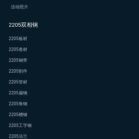
活动照片
2205双相钢
2205板材
2205卷材
2205钢带
2205割件
2205管材
2205扁钢
2205角钢
2205槽钢
2205工字钢
2205法兰