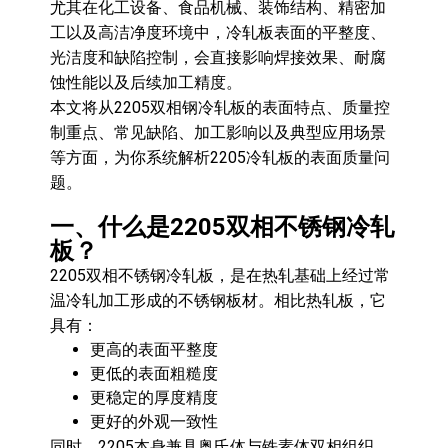
尤其在化工设备、食品机械、装饰结构、精密加
工以及高洁净度环境中，冷轧板表面的平整度、
光洁度和缺陷控制，会直接影响焊接效果、耐腐
蚀性能以及后续加工精度。
本文将从2205双相钢冷轧板的表面特点、质量控
制重点、常见缺陷、加工影响以及典型应用场景
等方面，为你系统解析2205冷轧板的表面质量问
题。
一、什么是2205双相不锈钢冷轧
板？
2205双相不锈钢冷轧板，是在热轧基础上经过常
温冷轧加工形成的不锈钢板材。相比热轧板，它
具有：
更高的表面平整度
更低的表面粗糙度
更稳定的厚度精度
更好的外观一致性
同时，2205本身兼具奥氏体与铁素体双相组织，