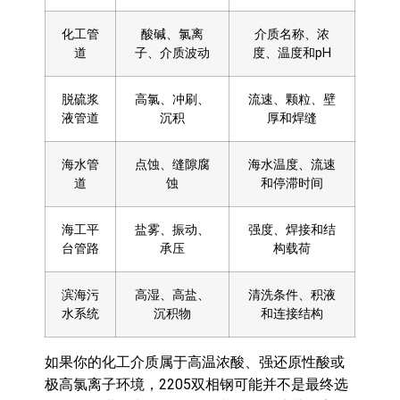
化工管
酸碱、氯离
介质名称、浓
道
子、介质波动
度、温度和pH
脱硫浆
高氯、冲刷、
流速、颗粒、壁
液管道
沉积
厚和焊缝
海水管
点蚀、缝隙腐
海水温度、流速
道
蚀
和停滞时间
海工平
盐雾、振动、
强度、焊接和结
台管路
承压
构载荷
滨海污
高湿、高盐、
清洗条件、积液
水系统
沉积物
和连接结构
如果你的化工介质属于高温浓酸、强还原性酸或
极高氯离子环境，2205双相钢可能并不是最终选