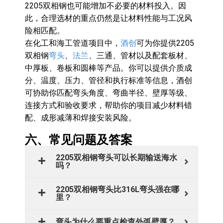
2205双相钢也可能增加不必要的材料投入。因
此，合理选材的重点仍然是让材料性能与工况风
险相匹配。
在化工和海工管道项目中，
酒创
可为你提供2205
双相钢
弯头
、
法兰
、三通、管材以及配套板材、
中厚板、卷板和圆棒等产品。你可以提供介质成
分、温度、压力、管径和执行标准等信息，酒创
可协助你匹配弯头角度、弯曲半径、壁厚等级、
连接方式和验收要求，帮助你的项目减少材料错
配、成形减薄和焊接安装风险。
六、常见问题及答案
2205双相钢弯头可以长期输送海水
吗？
2205双相钢弯头比316L弯头强在哪
里？
弯头为什么要重点检查外弧壁厚？