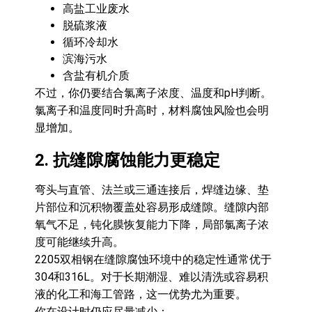
高盐工业废水
脱硫浆液
循环冷却水
滨海污水
含盐有机介质
不过，你仍要结合氯离子浓度、温度和pH判断。
氯离子和温度同时升高时，材料腐蚀风险也会明
显增加。
2. 抗缝隙腐蚀能力更稳定
弯头与直管、法兰或三通连接后，焊缝边缘、垫
片部位和沉积物覆盖处容易形成缝隙。缝隙内部
氧气不足，钝化膜恢复能力下降，局部氯离子浓
度可能继续升高。
2205双相钢在缝隙腐蚀环境中的稳定性通常优于
304和316L。对于长期潮湿、难以清洗或容易积
液的化工和海工管路，这一优势尤为重要。
你在设计时仍应尽量减少：