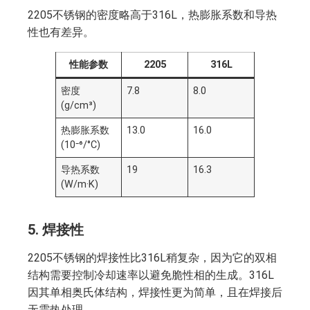
2205不锈钢的密度略高于316L，热膨胀系数和导热
性也有差异。
性能参数
2205
316L
密度
7.8
8.0
(g/cm³)
热膨胀系数
13.0
16.0
(10⁻⁶/°C)
导热系数
19
16.3
(W/m·K)
5.
焊接性
2205不锈钢的焊接性比316L稍复杂，因为它的双相
结构需要控制冷却速率以避免脆性相的生成。316L
因其单相奥氏体结构，焊接性更为简单，且在焊接后
无需热处理。