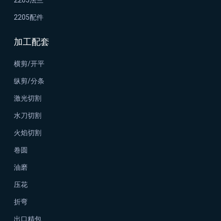
2205法兰
2205配件
加工配套
横剪/开平
纵剪/分条
激光切割
水刀切割
火焰切割
卷圆
油磨
压花
折弯
出口精包