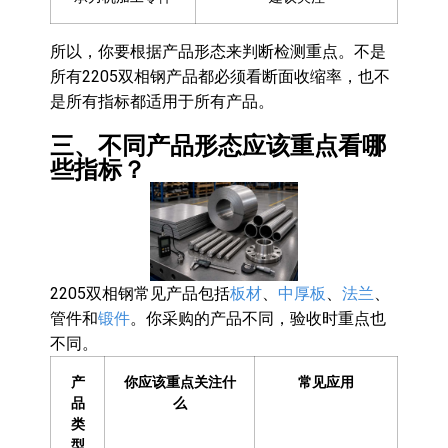
所以，你要根据产品形态来判断检测重点。不是
所有2205双相钢产品都必须看断面收缩率，也不
是所有指标都适用于所有产品。
三、不同产品形态应该重点看哪
些指标？
2205双相钢常见产品包括
板材
、
中厚板
、
法兰
、
管件和
锻件
。你采购的产品不同，验收时重点也
不同。
产
你应该重点关注什
常见应用
品
么
类
型