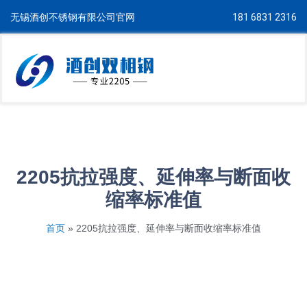
无锡酒创不锈钢有限公司官网
181 6831 2316
2205抗拉强度、延伸率与断面收
缩率标准值
首页
»
2205抗拉强度、延伸率与断面收缩率标准值