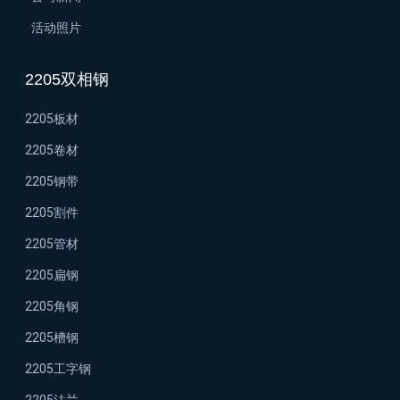
活动照片
2205双相钢
2205板材
2205卷材
2205钢带
2205割件
2205管材
2205扁钢
2205角钢
2205槽钢
2205工字钢