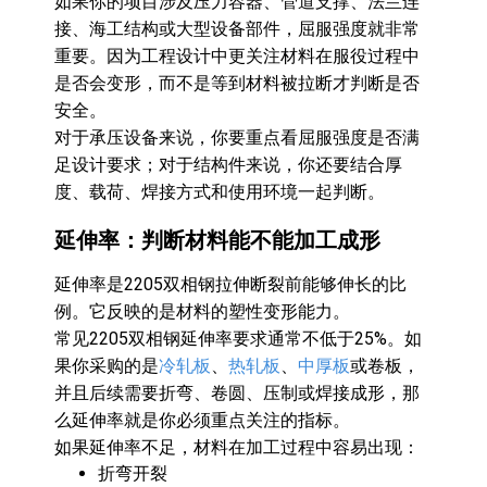
如果你的项目涉及压力容器、管道支撑、法兰连
接、海工结构或大型设备部件，屈服强度就非常
重要。因为工程设计中更关注材料在服役过程中
是否会变形，而不是等到材料被拉断才判断是否
安全。
对于承压设备来说，你要重点看屈服强度是否满
足设计要求；对于结构件来说，你还要结合厚
度、载荷、焊接方式和使用环境一起判断。
延伸率：判断材料能不能加工成形
延伸率是2205双相钢拉伸断裂前能够伸长的比
例。它反映的是材料的塑性变形能力。
常见2205双相钢延伸率要求通常不低于25%。如
果你采购的是
冷轧板
、
热轧板
、
中厚板
或卷板，
并且后续需要折弯、卷圆、压制或焊接成形，那
么延伸率就是你必须重点关注的指标。
如果延伸率不足，材料在加工过程中容易出现：
折弯开裂