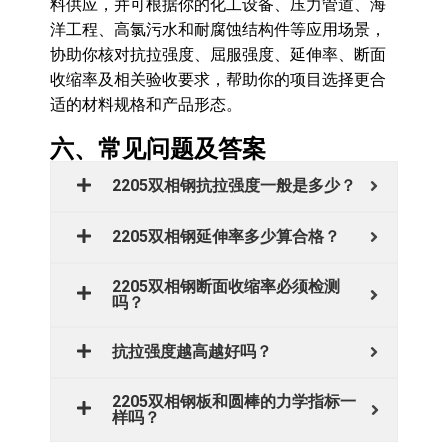
料供应，并可根据你的化工设备、压力管道、海
洋工程、高氯污水和耐腐蚀结构件等应用场景，
协助你核对抗拉强度、屈服强度、延伸率、断面
收缩率及相关验收要求，帮助你的项目选择更合
适的材料规格和产品形态。
六、常见问题及答案
2205双相钢抗拉强度一般是多少？
2205双相钢延伸率多少算合格？
2205双相钢断面收缩率必须检测
吗？
抗拉强度越高越好吗？
2205双相钢板和圆棒的力学指标一
样吗？