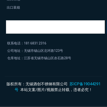
出口装箱
联系电话：181 6831 2316
公司地址：无锡市锡山区北环路123号
仓库地址：江苏省无锡市锡山区农石路28号
版权所有：无锡酒创不锈钢有限公司
苏ICP备19044291
号
本站文案/图片/视频禁止转载，违者必究！