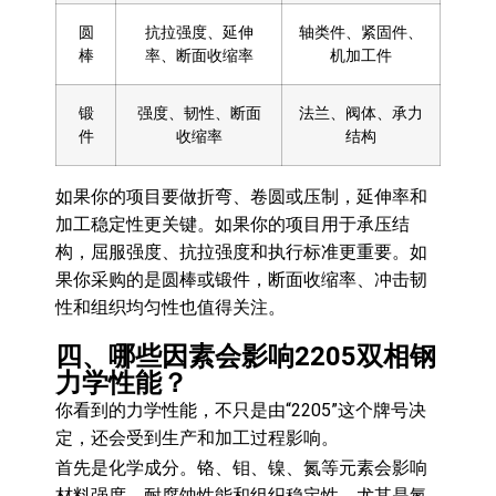
圆
抗拉强度、延伸
轴类件、紧固件、
棒
率、断面收缩率
机加工件
锻
强度、韧性、断面
法兰、阀体、承力
件
收缩率
结构
如果你的项目要做折弯、卷圆或压制，延伸率和
加工稳定性更关键。如果你的项目用于承压结
构，屈服强度、抗拉强度和执行标准更重要。如
果你采购的是圆棒或锻件，断面收缩率、冲击韧
性和组织均匀性也值得关注。
四、哪些因素会影响2205双相钢
力学性能？
你看到的力学性能，不只是由“2205”这个牌号决
定，还会受到生产和加工过程影响。
首先是化学成分。铬、钼、镍、氮等元素会影响
材料强度、耐腐蚀性能和组织稳定性。尤其是氮