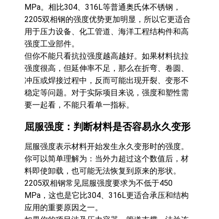
MPa。相比304、316L等普通奥氏体不锈钢，
2205双相钢的强度优势更加明显，所以它更适合
用于压力设备、化工管道、海洋工程结构件和高
强度工业部件。
但你不能只看抗拉强度越高越好。如果材料抗拉
强度很高，但延伸率不足，那么在折弯、卷圆、
冲压或焊接过程中，反而可能出现开裂、变形不
稳定等问题。对于实际项目来说，强度和塑性需
要一起看，不能只看单一指标。
屈服强度：判断材料是否容易永久变形
屈服强度表示材料开始发生永久变形时的强度。
你可以简单理解为：当外力超过这个数值后，材
料即使卸载，也可能无法恢复到原来的形状。
2205双相钢常见屈服强度要求为不低于450
MPa，这也是它比304、316L更适合承压和结构
应用的重要原因之一。